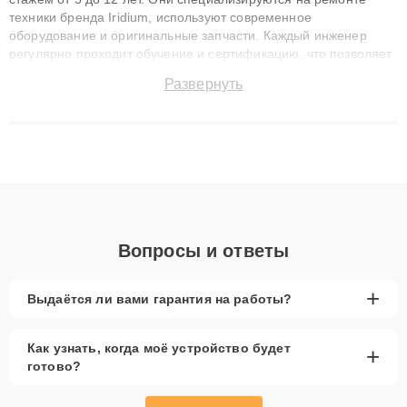
техники бренда Iridium, используют современное
оборудование и оригинальные запчасти. Каждый инженер
регулярно проходит обучение и сертификацию, что позволяет
быстро и точноdiagnostikировать поломки и восстанавливать
Развернуть
технику с сохранением гарантии до 3 лет. Наши мастера
решают сложные случаи: от замены матриц и материнских
плат до ремонта после залития и восстановления данных.
Благодаря высокой квалификации и ответственному подходу
клиенты получают быстрый, качественный ремонт и понятные
объяснения по результатам диагностики.
Вопросы и ответы
+
Выдаётся ли вами гарантия на работы?
Как узнать, когда моё устройство будет
+
готово?