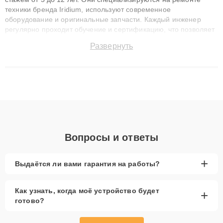
техники бренда Iridium, используют современное
оборудование и оригинальные запчасти. Каждый инженер
регулярно проходит обучение и сертификацию, что позволяет
быстро и точноdiagnostikировать поломки и восстанавливать
Развернуть
технику с сохранением гарантии до 3 лет. Наши мастера
решают сложные случаи: от замены матриц и материнских
плат до ремонта после залития и восстановления данных.
Благодаря высокой квалификации и ответственному подходу
клиенты получают быстрый, качественный ремонт и понятные
объяснения по результатам диагностики.
Вопросы и ответы
+
Выдаётся ли вами гарантия на работы?
Как узнать, когда моё устройство будет
+
готово?