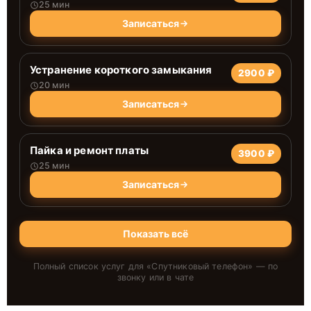
25 мин
Записаться
Устранение короткого замыкания
2900 ₽
20 мин
Записаться
Пайка и ремонт платы
3900 ₽
25 мин
Записаться
Показать всё
Полный список услуг для «
Спутниковый телефон
» — по
звонку или в чате