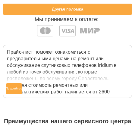
Другая поломка
Мы принимаем к оплате:
Прайс-лист поможет ознакомиться с
предварительными ценами на ремонт или
обслуживание спутниковых телефонов Iridium в
любой из точек обслуживания, которые
расположены по всему городу Севастополь.
Средняя стоимость ремонтных или
Подробнее
профилактических работ начинается от 2600
рублей, однако цены на разные виды
комплектующих могут различаться. Полную
стоимость работ с учётом запчастей или расходных
материалов необходимо уточнять со специалистом
Преимущества нашего сервисного центра
службы заботы о клиентах. Для расчета итоговой
стоимости ремонта спутникового телефона