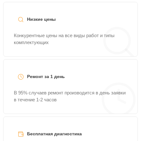
достаточно позвонить по телефону горячей линии
+7 (800) 100-91-25
или оставить заявку на нашем
сайте Iridium-Servis.
Низкие цены
Конкурентные цены на все виды работ и типы
комплектующих
Ремонт за 1 день
В 95% случаев ремонт производится в день заявки
в течение 1-2 часов
Бесплатная диагностика