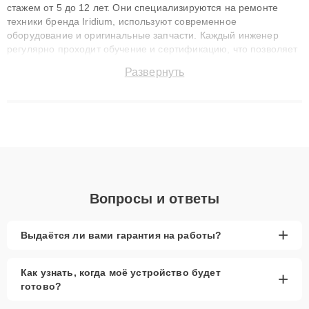
стажем от 5 до 12 лет. Они специализируются на ремонте
техники бренда Iridium, используют современное
оборудование и оригинальные запчасти. Каждый инженер
регулярно проходит обучение и сертификацию, что позволяет
быстро и точноdiagnostikировать поломки и восстанавливать
Развернуть
технику с сохранением гарантии до 3 лет. Наши мастера
решают сложные случаи: от замены матриц и материнских
плат до ремонта после залития и восстановления данных.
Благодаря высокой квалификации и ответственному подходу
клиенты получают быстрый, качественный ремонт и понятные
объяснения по результатам диагностики.
Вопросы и ответы
+
Выдаётся ли вами гарантия на работы?
Как узнать, когда моё устройство будет
+
готово?